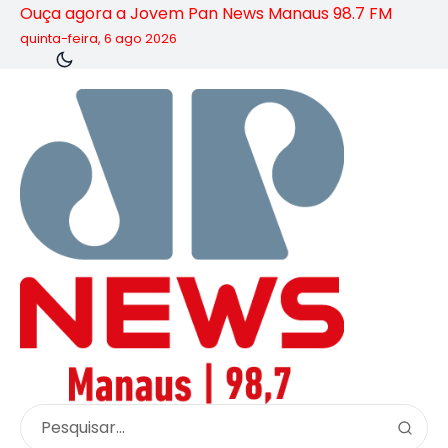
Ouça agora a Jovem Pan News Manaus 98.7 FM
quinta-feira, 6 ago 2026