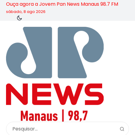
Ouça agora a Jovem Pan News Manaus 98.7 FM
sábado, 8 ago 2026