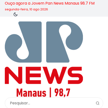
Ouça agora a Jovem Pan News Manaus 98.7 FM
segunda-feira, 10 ago 2026