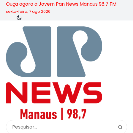
Ouça agora a Jovem Pan News Manaus 98.7 FM
sexta-feira, 7 ago 2026