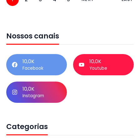
Nossos canais
10,0K
10,0K
Facebook
Youtube
10,0K
Instagram
Categorias