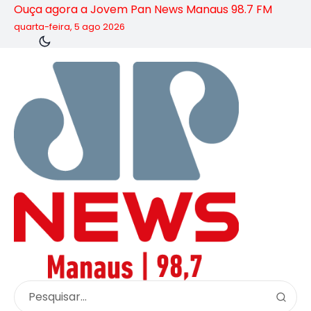
Ouça agora a Jovem Pan News Manaus 98.7 FM
quarta-feira, 5 ago 2026