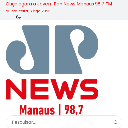
Ouça agora a Jovem Pan News Manaus 98.7 FM
quinta-feira, 6 ago 2026