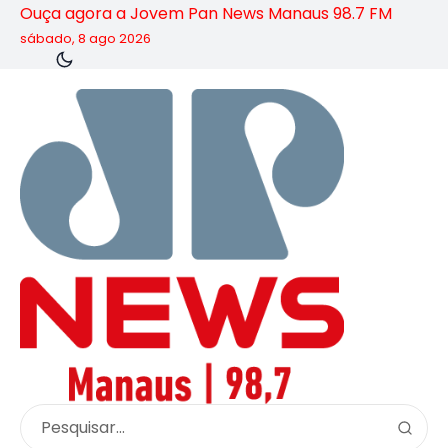
Ouça agora a Jovem Pan News Manaus 98.7 FM
sábado, 8 ago 2026