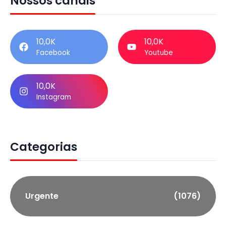
Nossos canais
10,0K
10,0K
Facebook
Youtube
10,0K
Instagram
Categorias
Urgente
(1076)