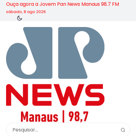
Ouça agora a Jovem Pan News Manaus 98.7 FM
sábado, 8 ago 2026