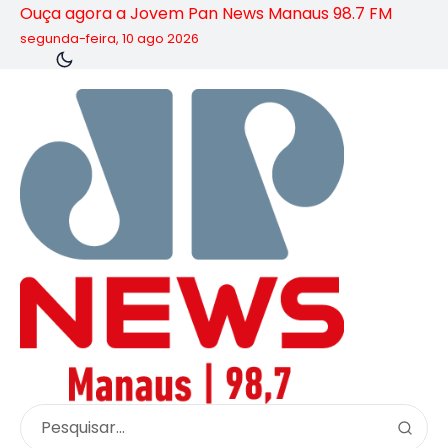
Ouça agora a Jovem Pan News Manaus 98.7 FM
segunda-feira, 10 ago 2026