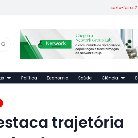
sexta-feira, 
as
Política
Economia
Saúde
Ciência
E
estaca trajetória