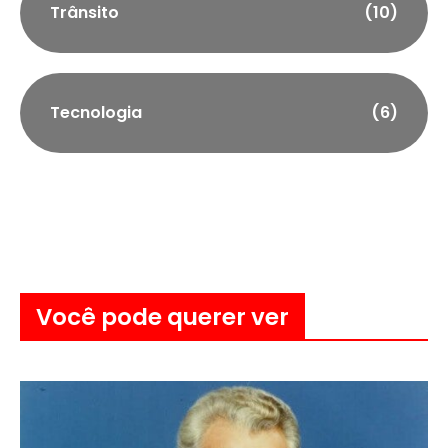
Trânsito
(10)
Tecnologia
(6)
Você pode querer ver