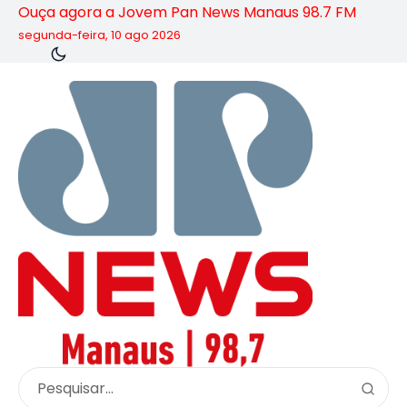
Ouça agora a Jovem Pan News Manaus 98.7 FM
segunda-feira, 10 ago 2026