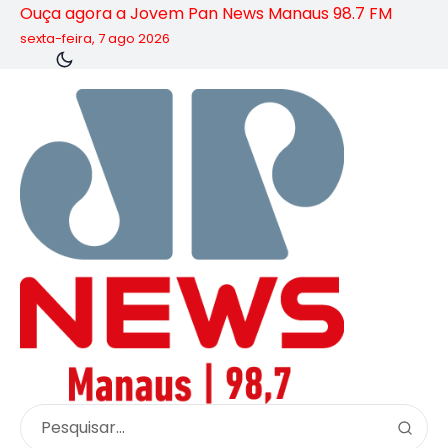
Ouça agora a Jovem Pan News Manaus 98.7 FM
sexta-feira, 7 ago 2026