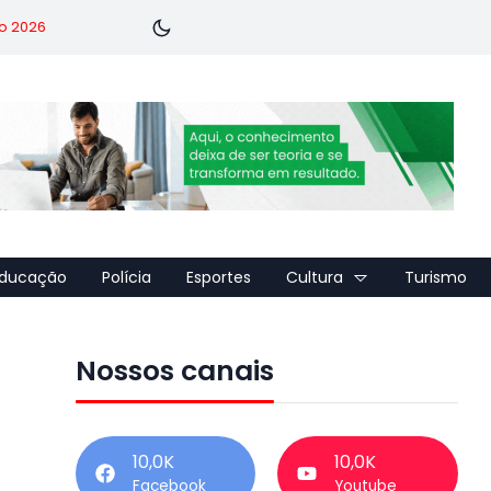
o 2026
ducação
Polícia
Esportes
Cultura
Turismo
Nossos canais
10,0K
10,0K
Facebook
Youtube