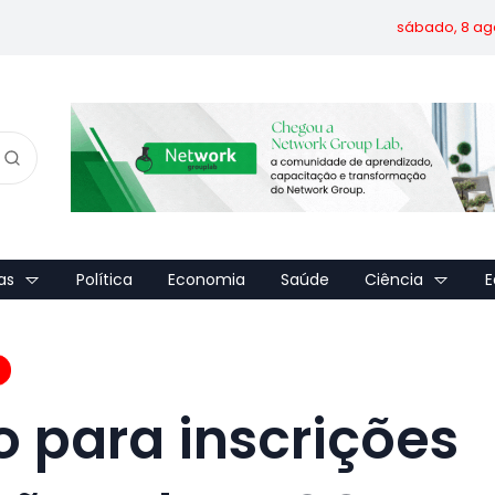
sábado, 8 ag
as
Política
Economia
Saúde
Ciência
E
 para inscrições