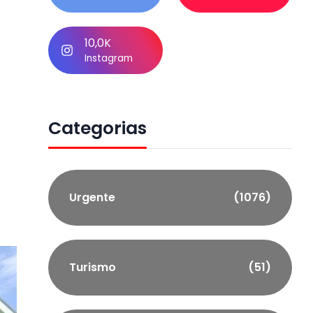
10,0K
Instagram
Categorias
Urgente
(1076)
Turismo
(51)