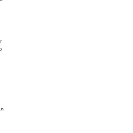
r
o
as