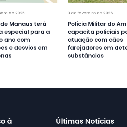
bro de 2025
3 de fevereiro de 2026
 de Manaus terá
Polícia Militar do A
 especial para a
capacita policiais p
do ano com
atuação com cães
ões e desvios em
farejadores em det
onas
substâncias
o à
Últimas Notícias