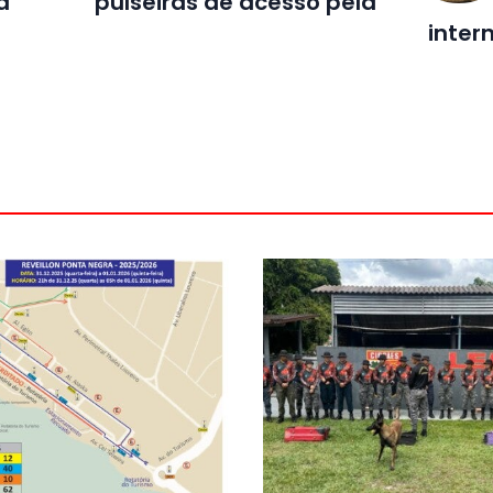
a
pulseiras de acesso pela
inter