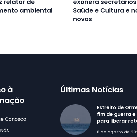
z relator de
exonera secretários
amento ambiental
Saúde e Cultura e 
novos
o à
Últimas Notícias
rmação
Estreito de Ormu
fim de guerra e
ie Conosco
para liberar ro
 Nós
8 de agosto de 20