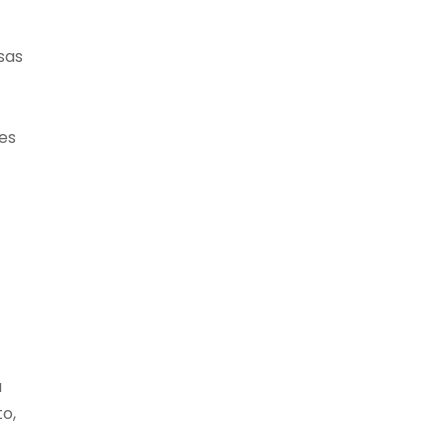
sas
es
a
o,