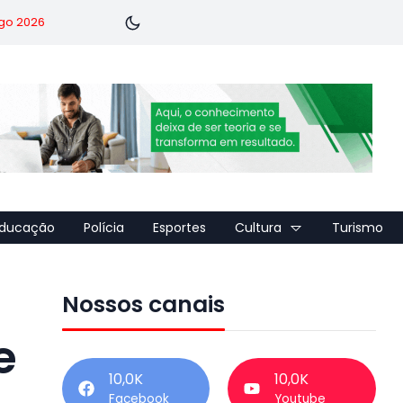
go 2026
ducação
Polícia
Esportes
Cultura
Turismo
Nossos canais
e
10,0K
10,0K
Facebook
Youtube