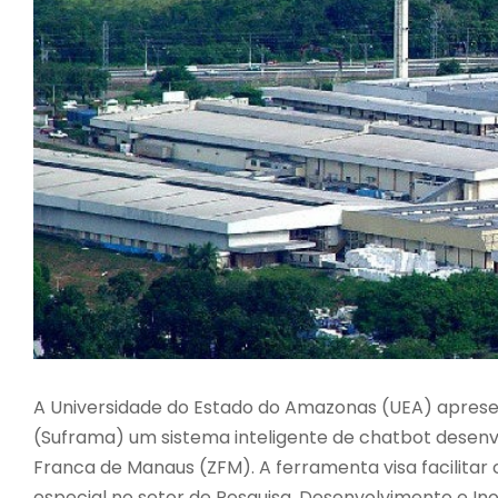
A Universidade do Estado do Amazonas (UEA) apres
(Suframa) um sistema inteligente de chatbot desenv
Franca de Manaus (ZFM). A ferramenta visa facilitar 
especial no setor de Pesquisa, Desenvolvimento e In