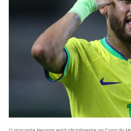
O atacante
Neymar
está oficialmente na Copa do Mu