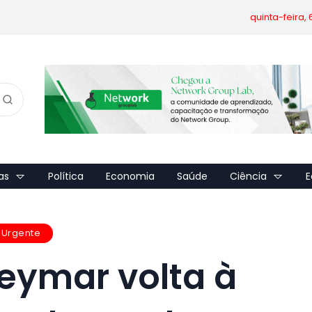
quinta-feira,
as
Política
Economia
Saúde
Ciência
E
Urgente
eymar volta à