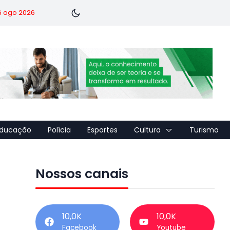
 6 ago 2026
ducação
Polícia
Esportes
Cultura
Turismo
Nossos canais
10,0K
10,0K
Facebook
Youtube