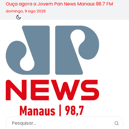
Ouça agora a Jovem Pan News Manaus 98.7 FM
domingo, 9 ago 2026