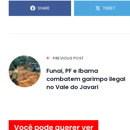
SHARE
TWEET
PREVIOUS POST
Funai, PF e Ibama
combatem garimpo ilegal
no Vale do Javari
Você pode querer ver