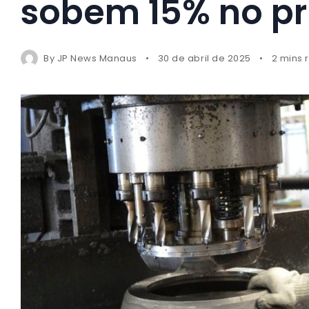
sobem 15% no pr
By
JP News Manaus
30 de abril de 2025
2 mins 