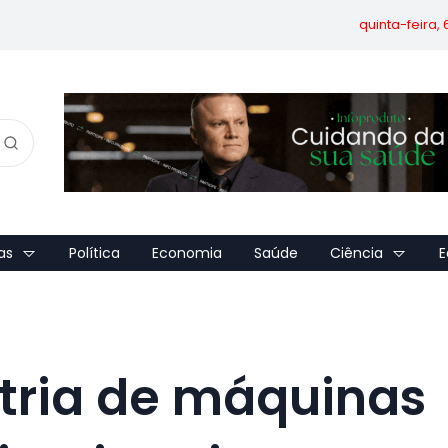
quinta-feira,
as
Política
Economia
Saúde
Ciência
E
tria de máquinas