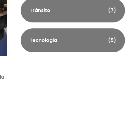
Trânsito
(7)
Tecnologia
(5)
o
da
o