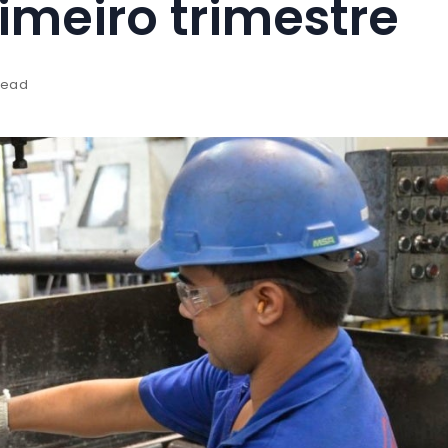
imeiro trimestre
read