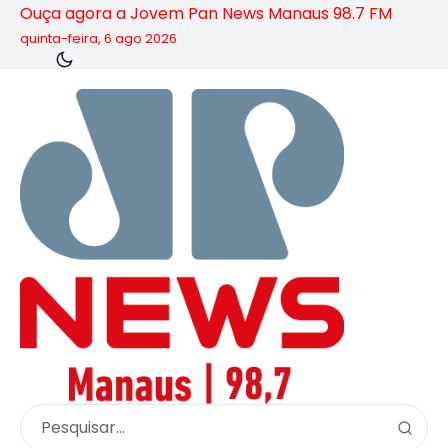
Ouça agora a Jovem Pan News Manaus 98.7 FM
quinta-feira, 6 ago 2026