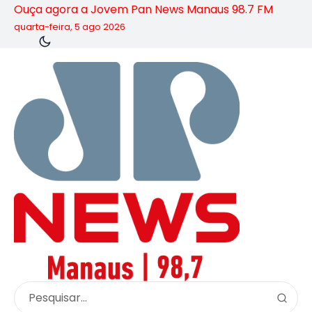
Ouça agora a Jovem Pan News Manaus 98.7 FM
quarta-feira, 5 ago 2026