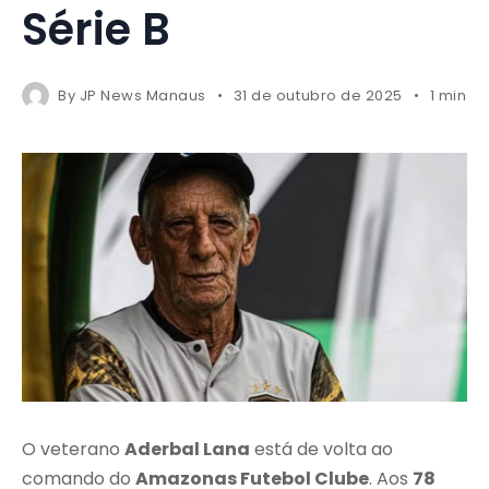
Série B
By
JP News Manaus
31 de outubro de 2025
1 mins 
O veterano
Aderbal Lana
está de volta ao
comando do
Amazonas Futebol Clube
. Aos
78