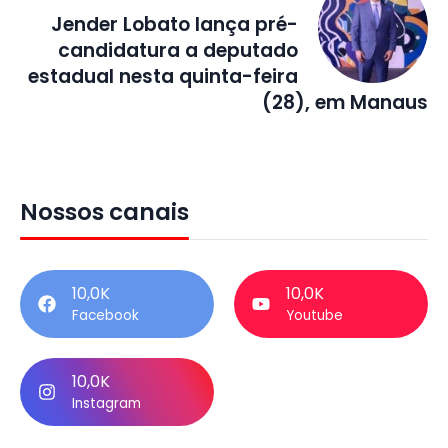
Jender Lobato lança pré-
candidatura a deputado
estadual nesta quinta-feira
(28), em Manaus
Nossos canais
10,0K
10,0K
Facebook
Youtube
10,0K
Instagram