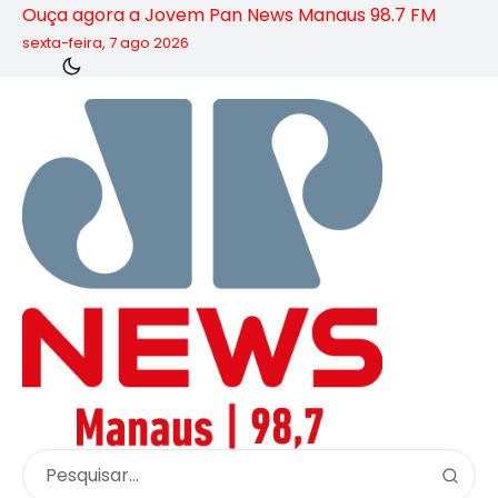
Ouça agora a Jovem Pan News Manaus 98.7 FM
sexta-feira, 7 ago 2026