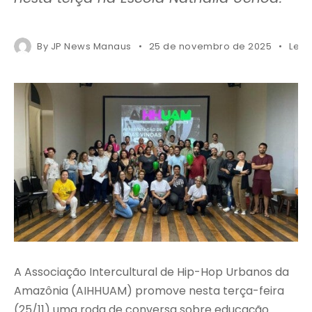
By
JP News Manaus
25 de novembro de 2025
Less
A Associação Intercultural de Hip-Hop Urbanos da
Amazônia (AIHHUAM) promove nesta terça-feira
(25/11) uma roda de conversa sobre educação