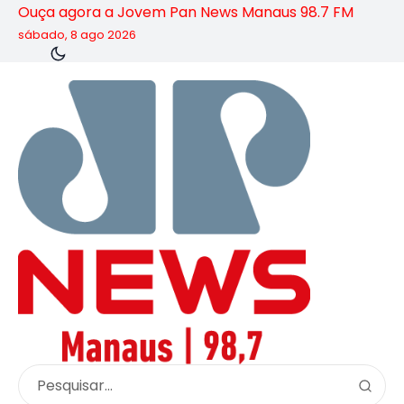
Ouça agora a Jovem Pan News Manaus 98.7 FM
sábado, 8 ago 2026