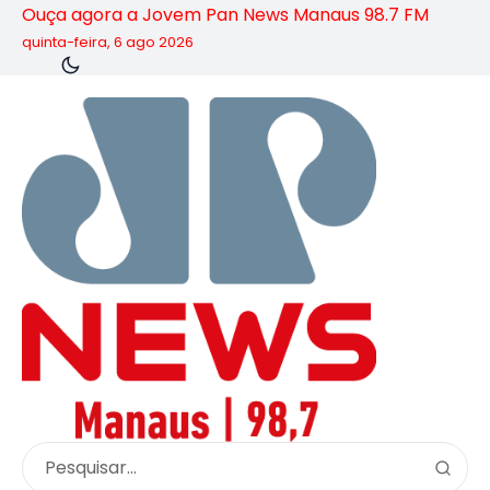
Ouça agora a Jovem Pan News Manaus 98.7 FM
quinta-feira, 6 ago 2026