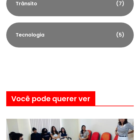
Trânsito
(7)
Tecnologia
(5)
Você pode querer ver