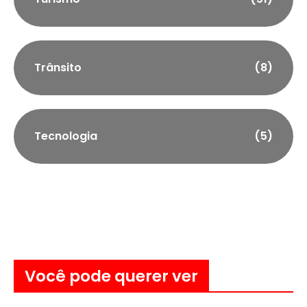
Trânsito
(8)
Tecnologia
(5)
Você pode querer ver