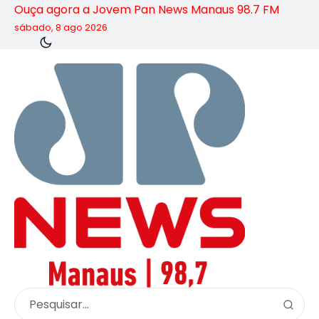
Ouça agora a Jovem Pan News Manaus 98.7 FM
sábado, 8 ago 2026