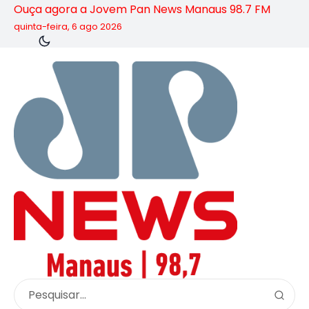
Ouça agora a Jovem Pan News Manaus 98.7 FM
quinta-feira, 6 ago 2026