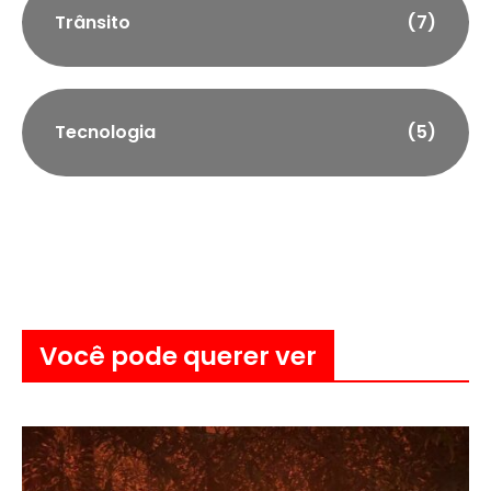
Trânsito
(7)
Tecnologia
(5)
Você pode querer ver