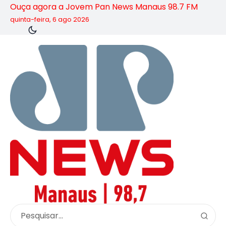
Ouça agora a Jovem Pan News Manaus 98.7 FM
quinta-feira, 6 ago 2026