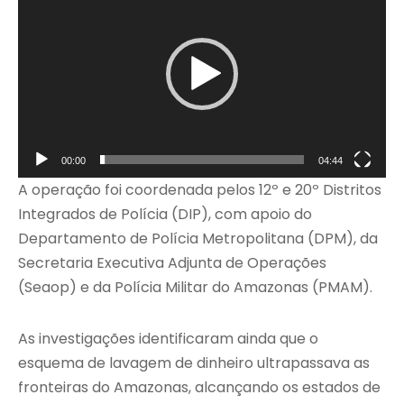
o
c
a
d
o
r
d
00:00
04:44
e
A operação foi coordenada pelos 12º e 20º Distritos
v
Integrados de Polícia (DIP), com apoio do
í
Departamento de Polícia Metropolitana (DPM), da
d
Secretaria Executiva Adjunta de Operações
e
(Seaop) e da
Polícia Militar do Amazonas
(PMAM).
o
As investigações identificaram ainda que o
esquema de lavagem de dinheiro ultrapassava as
fronteiras do Amazonas, alcançando os estados de