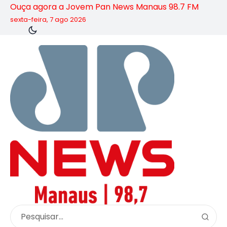
Ouça agora a Jovem Pan News Manaus 98.7 FM
sexta-feira, 7 ago 2026