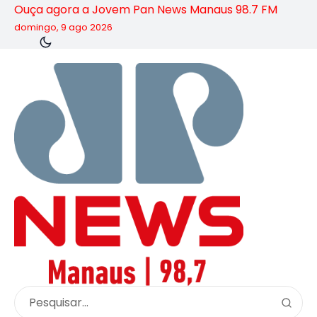
Ouça agora a Jovem Pan News Manaus 98.7 FM
domingo, 9 ago 2026