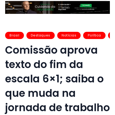
Brasil
Destaques
Notícias
Política
U
Comissão aprova
texto do fim da
escala 6×1; saiba o
que muda na
jornada de trabalho