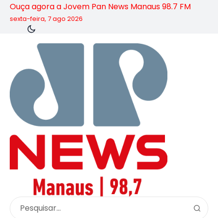
Ouça agora a Jovem Pan News Manaus 98.7 FM
sexta-feira, 7 ago 2026