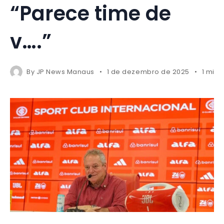
“Parece time de
v….”
By
JP News Manaus
1 de dezembro de 2025
1 mins