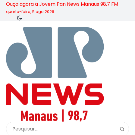
Ouça agora a Jovem Pan News Manaus 98.7 FM
quarta-feira, 5 ago 2026