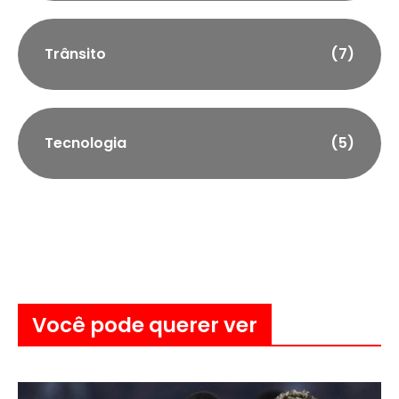
Trânsito
(7)
Tecnologia
(5)
Você pode querer ver