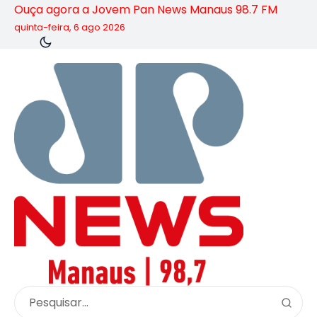
Ouça agora a Jovem Pan News Manaus 98.7 FM
quinta-feira, 6 ago 2026