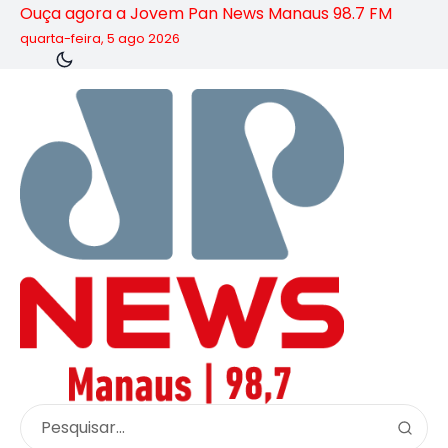
Ouça agora a Jovem Pan News Manaus 98.7 FM
quarta-feira, 5 ago 2026