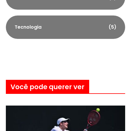
Tecnologia
(5)
Você pode querer ver