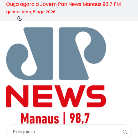
Ouça agora a Jovem Pan News Manaus 98.7 FM
quarta-feira, 5 ago 2026