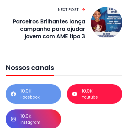
NEXT POST
Parceiros Brilhantes lança
campanha para ajudar
jovem com AME tipo 3
Nossos canais
10,0K
10,0K
Facebook
Youtube
10,0K
Instagram