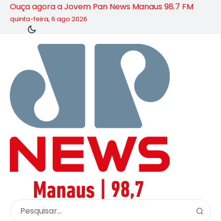
Ouça agora a Jovem Pan News Manaus 98.7 FM
quinta-feira, 6 ago 2026