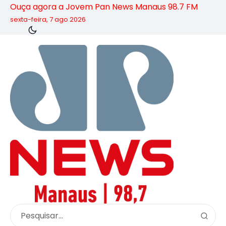
Ouça agora a Jovem Pan News Manaus 98.7 FM
sexta-feira, 7 ago 2026