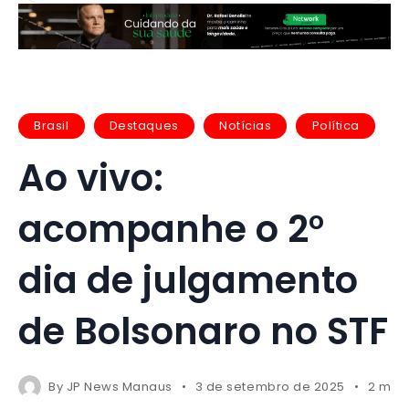
Brasil
Destaques
Notícias
Política
Ao vivo:
acompanhe o 2°
dia de julgamento
de Bolsonaro no STF
By
JP News Manaus
3 de setembro de 2025
2 mins