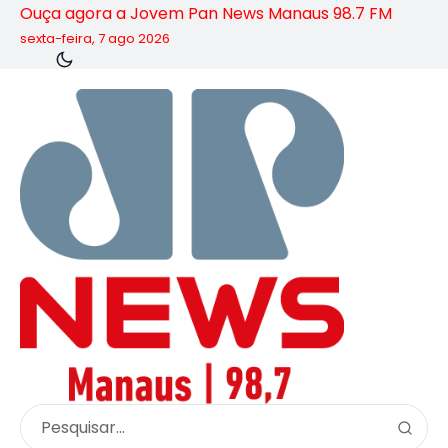
Ouça agora a Jovem Pan News Manaus 98.7 FM
sexta-feira, 7 ago 2026