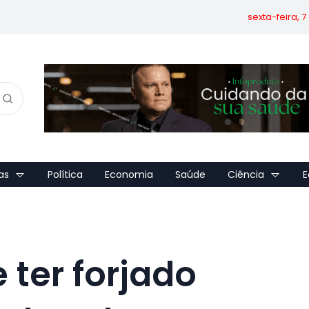
sexta-feira, 
as
Política
Economia
Saúde
Ciência
E
 ter forjado