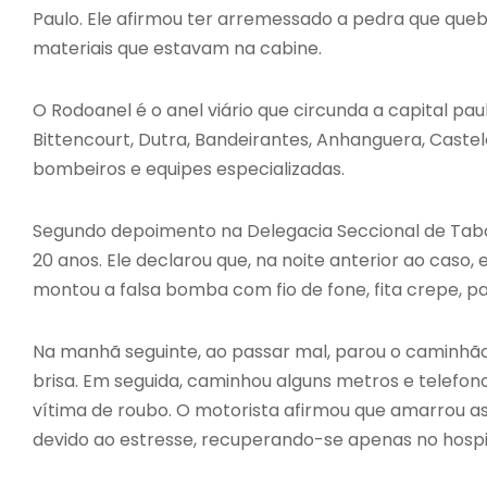
Paulo. Ele afirmou ter arremessado a pedra que que
materiais que estavam na cabine.
O Rodoanel é o anel viário que circunda a capital pa
Bittencourt, Dutra, Bandeirantes, Anhanguera, Castel
bombeiros e equipes especializadas.
Segundo depoimento na Delegacia Seccional de Tabo
20 anos. Ele declarou que, na noite anterior ao cas
montou a falsa bomba com fio de fone, fita crepe, p
Na manhã seguinte, ao passar mal, parou o caminhão
brisa. Em seguida, caminhou alguns metros e telefo
vítima de roubo. O motorista afirmou que amarrou a
devido ao estresse, recuperando-se apenas no hospi