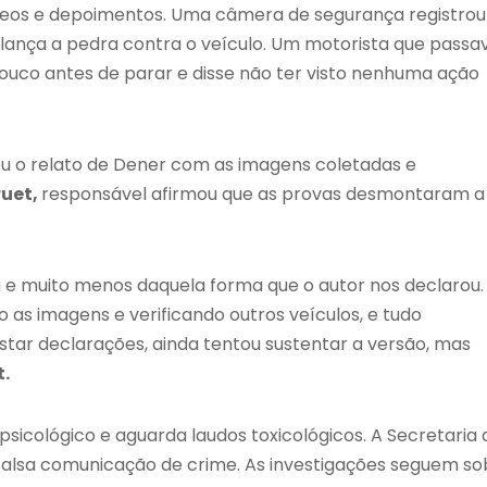
vídeos e depoimentos. Uma câmera de segurança registrou
ança a pedra contra o veículo. Um motorista que passa
pouco antes de parar e disse não ter visto nenhuma ação
ou o relato de Dener com as imagens coletadas e
ruet,
responsável afirmou que as provas desmontaram a
 e muito menos daquela forma que o autor nos declarou.
 as imagens e verificando outros veículos, e tudo
tar declarações, ainda tentou sustentar a versão, mas
t.
cológico e aguarda laudos toxicológicos. A Secretaria 
r falsa comunicação de crime. As investigações seguem so