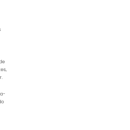
s
 de
es,
r.
ra-
do