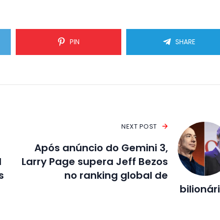
PIN
SHARE
NEXT POST
Após anúncio do Gemini 3,
l
Larry Page supera Jeff Bezos
s
no ranking global de
bilionár