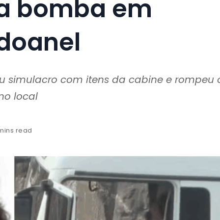
sa bomba em
doanel
u simulacro com itens da cabine e rompeu 
o local
 mins read