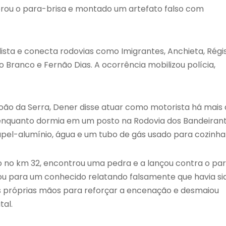
brou o para-brisa e montado um artefato falso com
ulista e conecta rodovias como Imigrantes, Anchieta, Régi
o Branco e Fernão Dias. A ocorrência mobilizou polícia,
ão da Serra, Dener disse atuar como motorista há mais
o, enquanto dormia em um posto na Rodovia dos Bandeirant
apel-alumínio, água e um tubo de gás usado para cozinha
 no km 32, encontrou uma pedra e a lançou contra o pa
nou para um conhecido relatando falsamente que havia si
s próprias mãos para reforçar a encenação e desmaiou
tal.