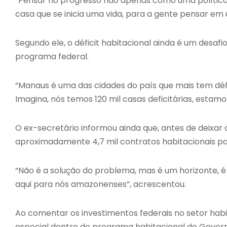
“Pensar no progresso não apenas como uma política 
casa que se inicia uma vida, para a gente pensar em um
Segundo ele, o déficit habitacional ainda é um desaf
programa federal.
“Manaus é uma das cidades do país que mais tem défi
Imagina, nós temos 120 mil casas deficitárias, estam
O ex-secretário informou ainda que, antes de deixar 
aproximadamente 4,7 mil contratos habitacionais p
“Não é a solução do problema, mas é um horizonte, 
aqui para nós amazonenses”, acrescentou.
Ao comentar os investimentos federais no setor hab
especial dentro do programa habitacional do Govern