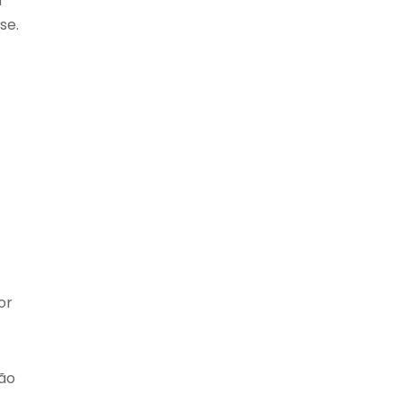
a
se.
or
ção