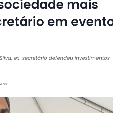
sociedade mais
ecretário em event
ilva, ex-secretário defendeu investimentos
 read