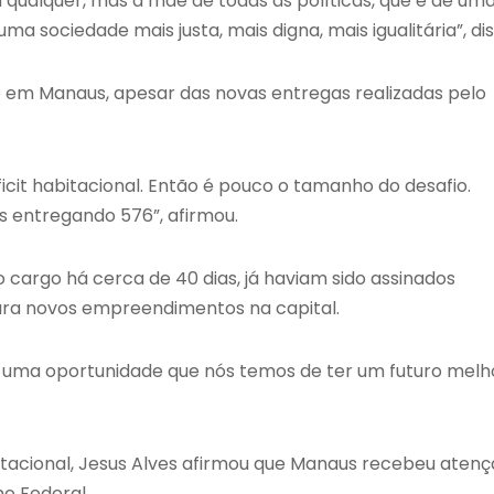
qualquer, mas a mãe de todas as políticas, que é de um
a sociedade mais justa, mais digna, mais igualitária”, dis
io em Manaus, apesar das novas entregas realizadas pelo
cit habitacional. Então é pouco o tamanho do desafio.
os entregando 576”, afirmou.
o cargo há cerca de 40 dias, já haviam sido assinados
ara novos empreendimentos na capital.
é uma oportunidade que nós temos de ter um futuro melh
itacional, Jesus Alves afirmou que Manaus recebeu aten
o Federal.