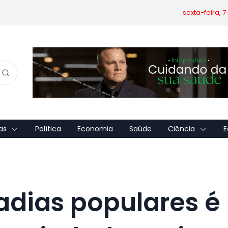
sexta-feira, 
as
Política
Economia
Saúde
Ciência
E
dias populares é