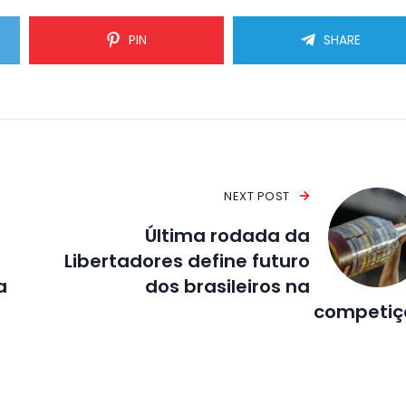
PIN
SHARE
NEXT POST
Última rodada da
Libertadores define futuro
a
dos brasileiros na
competiç