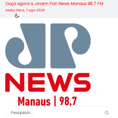
Ouça agora a Jovem Pan News Manaus 98.7 FM
sexta-feira, 7 ago 2026