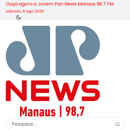
Ouça agora a Jovem Pan News Manaus 98.7 FM
sábado, 8 ago 2026