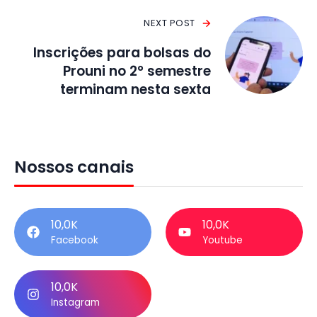
NEXT POST
Inscrições para bolsas do
Prouni no 2° semestre
terminam nesta sexta
Nossos canais
10,0K
10,0K
Facebook
Youtube
10,0K
Instagram