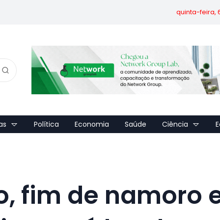
quinta-feira,
as
Política
Economia
Saúde
Ciência
E
, fim de namoro 