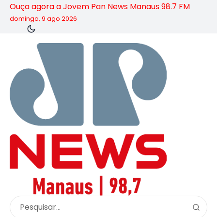
Ouça agora a Jovem Pan News Manaus 98.7 FM
domingo, 9 ago 2026