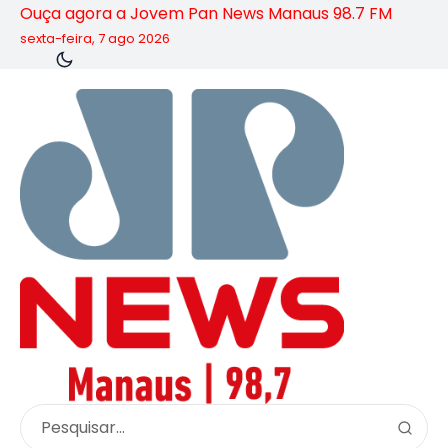
Ouça agora a Jovem Pan News Manaus 98.7 FM
sexta-feira, 7 ago 2026