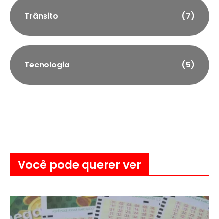
Trânsito
(7)
Tecnologia
(5)
Você pode querer ver