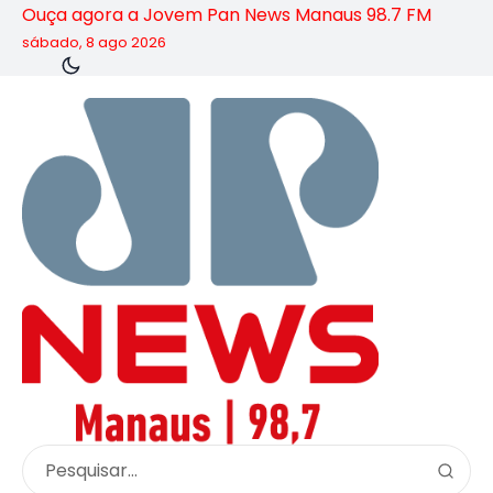
Ouça agora a Jovem Pan News Manaus 98.7 FM
sábado, 8 ago 2026