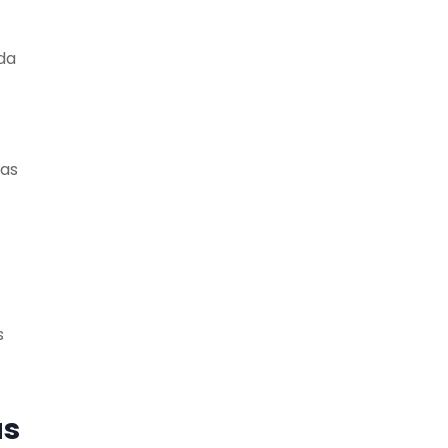
da
nas
s
as