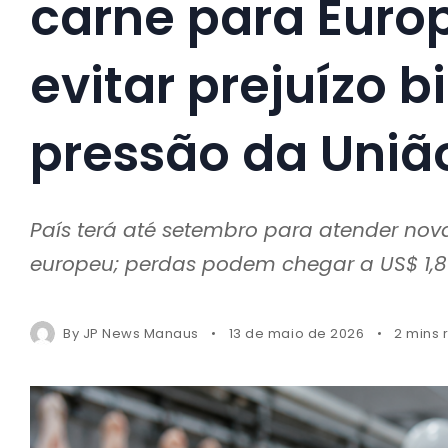
carne para Euro
evitar prejuízo b
pressão da Uniã
País terá até setembro para atender nova
europeu; perdas podem chegar a US$ 1,8
By
JP News Manaus
13 de maio de 2026
2 mins 