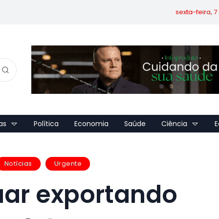
sexta-feira, 
as
Política
Economia
Saúde
Ciência
E
Notícias
Urgente
nuar exportando