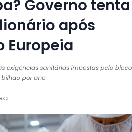
pa? Governo tenta
ilionário após
o Europeia
s exigências sanitárias impostas pelo bloco
 bilhão por ano
read