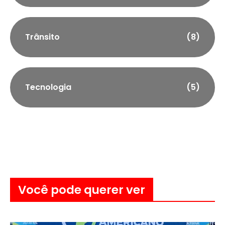
Trânsito
(8)
Tecnologia
(5)
Você pode querer ver