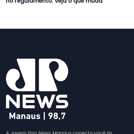
no regulamento; veja o que muda
A
Jovem Pan News Manaus
conecta você às