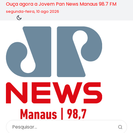
Ouça agora a Jovem Pan News Manaus 98.7 FM
segunda-feira, 10 ago 2026