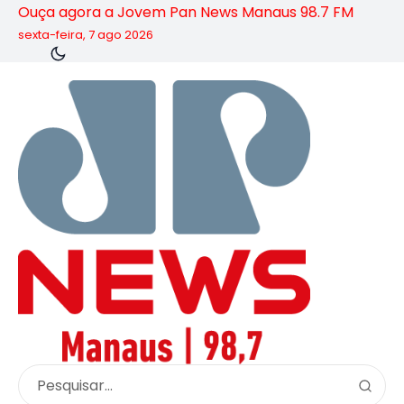
Ouça agora a Jovem Pan News Manaus 98.7 FM
sexta-feira, 7 ago 2026