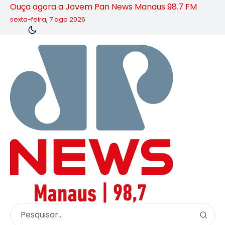
Ouça agora a Jovem Pan News Manaus 98.7 FM
sexta-feira, 7 ago 2026