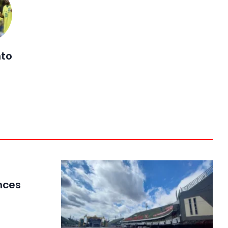
nto
nces