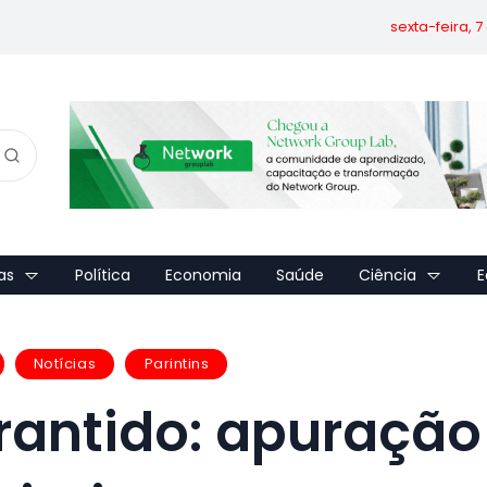
sexta-feira, 
as
Política
Economia
Saúde
Ciência
E
Notícias
Parintins
rantido: apuração