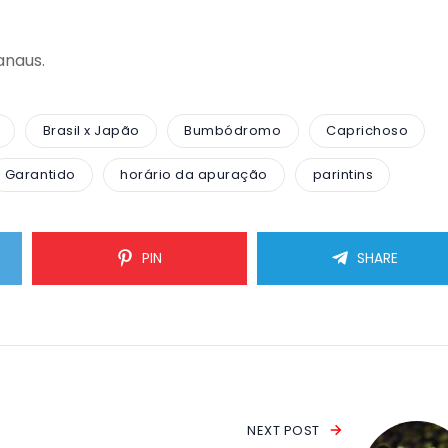
anaus.
Brasil x Japão
Bumbódromo
Caprichoso
Garantido
horário da apuração
parintins
PIN
SHARE
NEXT POST