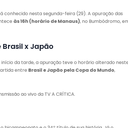
erá conhecido nesta segunda-feira (29). A apuração das
ontece
às 16h (horário de Manaus)
, no Bumbódromo, e
 Brasil x Japão
início da tarde, a apuração teve o horário alterado nest
partida entre
Brasil e Japão pela Copa do Mundo
,
smissão ao vivo da TV A CRÍTICA.
o bicampeonato e o 34º título de sua história. Já o