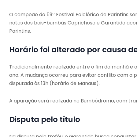
O campeão do 59º Festival Folclórico de Parintins s
notas dos bois-bumbás Caprichoso e Garantido ac
Parintins.
Horário foi alterado por causa de
Tradicionalmente realizada entre o fim da manhã e o 
ano. A mudança ocorreu para evitar conflito com a 
disputada às 13h (horário de Manaus).
A apuração será realizada no Bumbódromo, com tran
Disputa pelo título
Na disputa pelo troféu, o Garantido busca conquistar 