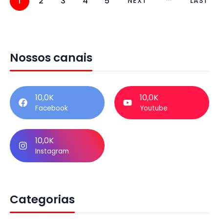
1
2
3
4
5
NEXT
LAST
Nossos canais
10,0K
10,0K
Facebook
Youtube
10,0K
Instagram
Categorias