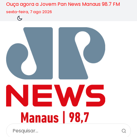
Ouça agora a Jovem Pan News Manaus 98.7 FM
sexta-feira, 7 ago 2026