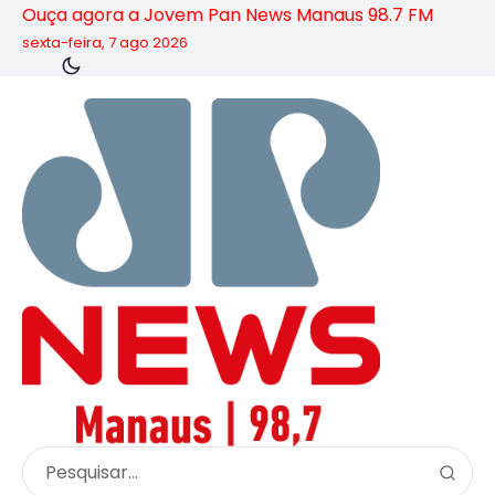
Ouça agora a Jovem Pan News Manaus 98.7 FM
sexta-feira, 7 ago 2026